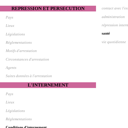
REPRESSION ET PERSECUTION
contact avec l'ex
administration
Pays
répression inter
Lieux
santé
Législations
vie quotidienne
Réglementations
Motifs d'arrestation
Circonstances d'arrestation
Agents
Suites données à l'arrestation
L'INTERNEMENT
Pays
Lieux
Législations
Réglementations
Conditions d'internement