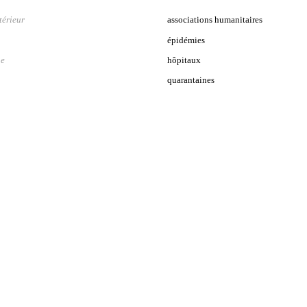
térieur
associations humanitaires
épidémies
ne
hôpitaux
quarantaines