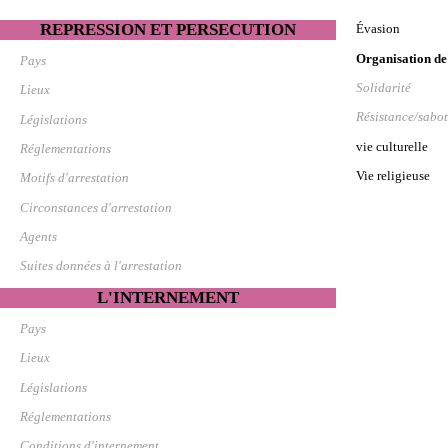
REPRESSION ET PERSECUTION
Évasion
Organisation de
Pays
Solidarité
Lieux
Résistance/sabo
Législations
vie culturelle
Réglementations
Vie religieuse
Motifs d'arrestation
Circonstances d'arrestation
Agents
Suites données à l'arrestation
L'INTERNEMENT
Pays
Lieux
Législations
Réglementations
Conditions d'internement