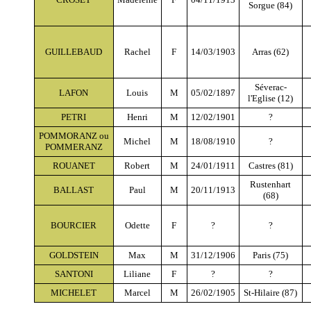
Sorgue (84)
GUILLEBAUD
Rachel
F
14/03/1903
Arras (62)
Séverac-
LAFON
Louis
M
05/02/1897
l'Eglise (12)
PETRI
Henri
M
12/02/1901
?
POMMORANZ ou
Michel
M
18/08/1910
?
POMMERANZ
ROUANET
Robert
M
24/01/1911
Castres (81)
Rustenhart
BALLAST
Paul
M
20/11/1913
(68)
BOURCIER
Odette
F
?
?
GOLDSTEIN
Max
M
31/12/1906
Paris (75)
SANTONI
Liliane
F
?
?
MICHELET
Marcel
M
26/02/1905
St-Hilaire (87)