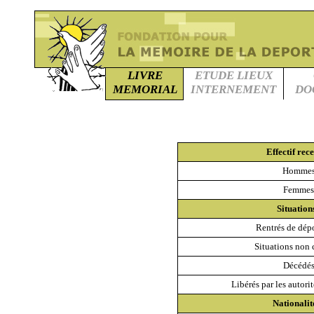
LIVRE
ETUDE LIEUX
MEMORIAL
INTERNEMENT
DO
Effectif rece
Homme
Femme
Situations
Rentrés de dép
Situations non
Décédé
Libérés par les autori
Nationalité