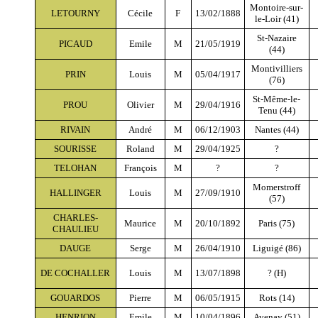
Montoire-sur-
LETOURNY
Cécile
F
13/02/1888
le-Loir (41)
St-Nazaire
PICAUD
Emile
M
21/05/1919
(44)
Montivilliers
PRIN
Louis
M
05/04/1917
(76)
St-Même-le-
PROU
Olivier
M
29/04/1916
Tenu (44)
RIVAIN
André
M
06/12/1903
Nantes (44)
SOURISSE
Roland
M
29/04/1925
?
TELOHAN
François
M
?
?
Momerstroff
HALLINGER
Louis
M
27/09/1910
(57)
CHARLES-
Maurice
M
20/10/1892
Paris (75)
CHAULIEU
DAUGE
Serge
M
26/04/1910
Liguigé (86)
DE COCHALLER
Louis
M
13/07/1898
? (H)
GOUARDOS
Pierre
M
06/05/1915
Rots (14)
HENRION
Emile
M
10/04/1896
Avenay (51)