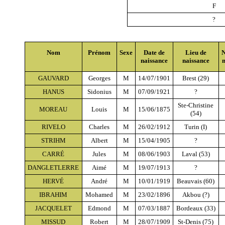
F
?
Nom
Prénom
Sexe
Date de
Lieu de
N
naissance
naissance
n
GAUVARD
Georges
M
14/07/1901
Brest (29)
HANUS
Sidonius
M
07/09/1921
?
Ste-Christine
MOREAU
Louis
M
15/06/1875
(54)
RIVELO
Charles
M
26/02/1912
Turin (I)
STRIHM
Albert
M
15/04/1905
?
CARRÉ
Jules
M
08/06/1903
Laval (53)
DANGLETLERRE
Aimé
M
19/07/1913
?
HERVÉ
André
M
10/01/1919
Beauvais (60)
IBRAHIM
Mohamed
M
23/02/1896
Akbou (?)
JACQUELET
Edmond
M
07/03/1887
Bordeaux (33)
MISSUD
Robert
M
28/07/1909
St-Denis (75)