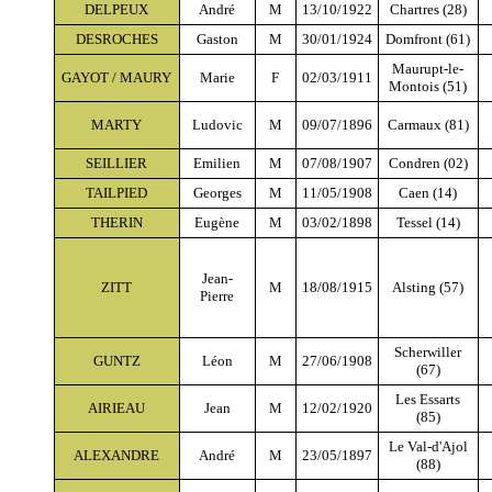
DELPEUX
André
M
13/10/1922
Chartres (28)
DESROCHES
Gaston
M
30/01/1924
Domfront (61)
Maurupt-le-
GAYOT / MAURY
Marie
F
02/03/1911
Montois (51)
MARTY
Ludovic
M
09/07/1896
Carmaux (81)
SEILLIER
Emilien
M
07/08/1907
Condren (02)
TAILPIED
Georges
M
11/05/1908
Caen (14)
THERIN
Eugène
M
03/02/1898
Tessel (14)
Jean-
ZITT
M
18/08/1915
Alsting (57)
Pierre
Scherwiller
GUNTZ
Léon
M
27/06/1908
(67)
Les Essarts
AIRIEAU
Jean
M
12/02/1920
(85)
Le Val-d'Ajol
ALEXANDRE
André
M
23/05/1897
(88)